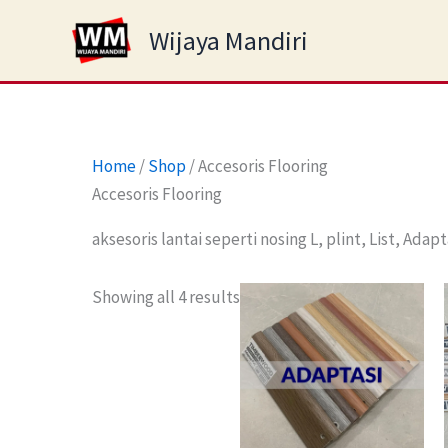
Skip
Wijaya Mandiri
to
content
Home
/
Shop
/ Accesoris Flooring
Accesoris Flooring
aksesoris lantai seperti nosing L, plint, List, Adapt
Showing all 4 results