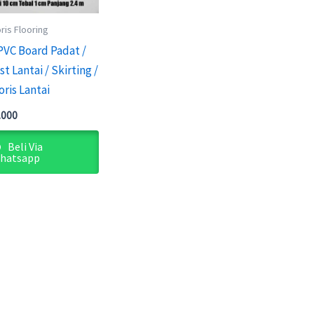
ris Flooring
 PVC Board Padat /
ist Lantai / Skirting /
ris Lantai
.000
Beli Via
hatsapp