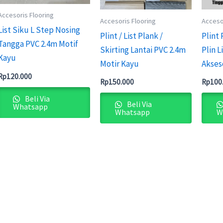
Accesoris Flooring
Accesoris Flooring
Acceso
List Siku L Step Nosing
Plint / List Plank /
Plint
Tangga PVC 2.4m Motif
Skirting Lantai PVC 2.4m
Plin L
Kayu
Motir Kayu
Akseso
Rp
120.000
Rp
150.000
Rp
100
Beli Via
Beli Via
Whatsapp
Whatsapp
W