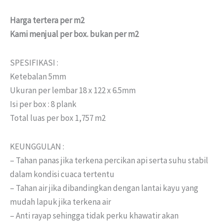
Harga tertera per m2
Kami menjual per box. bukan per m2
SPESIFIKASI :
Ketebalan 5mm
Ukuran per lembar 18 x 122 x 6.5mm
Isi per box : 8 plank
Total luas per box 1,757 m2
KEUNGGULAN :
– Tahan panas jika terkena percikan api serta suhu stabil
dalam kondisi cuaca tertentu
– Tahan air jika dibandingkan dengan lantai kayu yang
mudah lapuk jika terkena air
– Anti rayap sehingga tidak perku khawatir akan