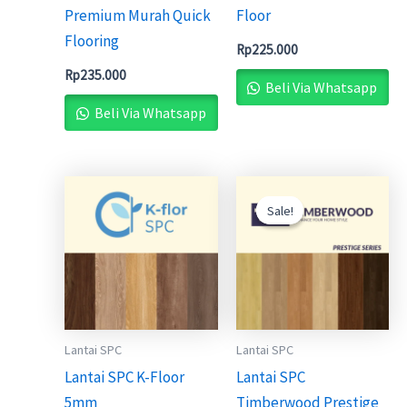
Premium Murah Quick
Floor
Flooring
Rp
225.000
Rp
235.000
Beli Via Whatsapp
Beli Via Whatsapp
Original
Current
price
price
Sale!
Sale!
was:
is:
Rp240.000.
Rp205.0
Lantai SPC
Lantai SPC
Lantai SPC K-Floor
Lantai SPC
5mm
Timberwood Prestige