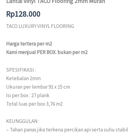
Lantai Vinyl TACO Flooring 2mm Murah
Rp
128.000
TACO LUXURY VINYL FLOORING
Harga tertera per m2
Kami menjual PER BOX. bukan per m2
SPESIFIKASI :
Ketebalan 2mm
Ukuran per lembar 91 x 15 cm
Isi per box : 27 plank
Total luas per box 3,76 m2
KEUNGGULAN :
– Tahan panas jika terkena percikan api serta suhu stabil