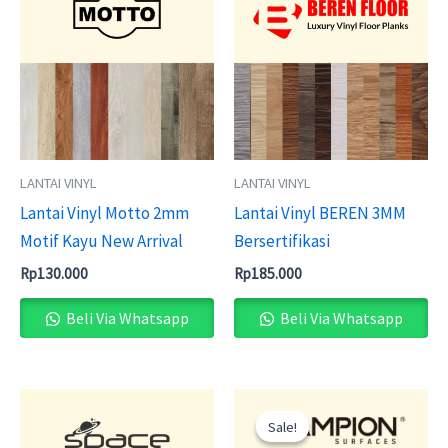
LANTAI VINYL
LANTAI VINYL
Lantai Vinyl Motto 2mm
Lantai Vinyl BEREN 3MM
Motif Kayu New Arrival
Bersertifikasi
Rp
130.000
Rp
185.000
Beli Via Whatsapp
Beli Via Whatsapp
Original
Current
price
price
Sale!
Sale!
was:
is: