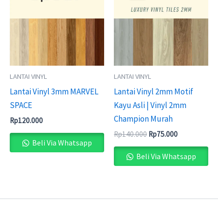
Rp140.000.
Rp75.000.
LANTAI VINYL
LANTAI VINYL
Lantai Vinyl 3mm MARVEL
Lantai Vinyl 2mm Motif
SPACE
Kayu Asli | Vinyl 2mm
Champion Murah
Rp
120.000
Rp
140.000
Rp
75.000
Beli Via Whatsapp
Beli Via Whatsapp