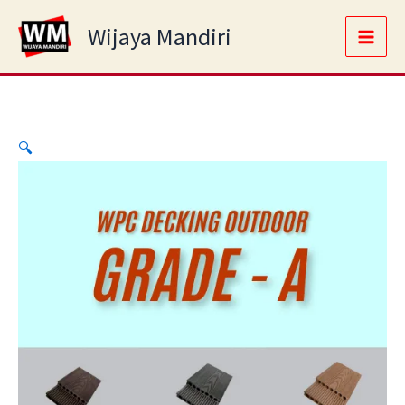
WPC
Skip
Main
Decking
Wijaya Mandiri
to
Outdoor
Men
content
Lantai
Kayu
Grade
A
quantity
🔍