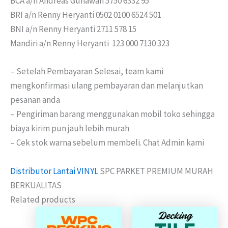
BCA a/n Andreas Gunawan 5750 6332 95
BRI a/n Renny Heryanti 0502 0100 6524 501
BNI a/n Renny Heryanti 2711 578 15
Mandiri a/n Renny Heryanti 123 000 7130 323
– Setelah Pembayaran Selesai, team kami
mengkonfirmasi ulang pembayaran dan melanjutkan
pesanan anda
– Pengiriman barang menggunakan mobil toko sehingga
biaya kirim pun jauh lebih murah
– Cek stok warna sebelum membeli. Chat Admin kami
Distributor Lantai VINYL
SPC PARKET PREMIUM MURAH
BERKUALITAS
Related products