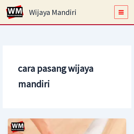
Skip
Main
Wijaya Mandiri
to
Men
content
cara pasang wijaya
mandiri