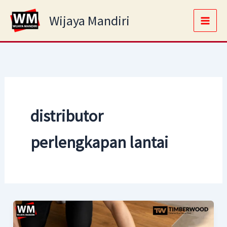
Skip
Main
Wijaya Mandiri
to
Men
content
distributor
perlengkapan lantai