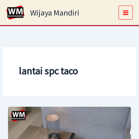
Skip
Main
Wijaya Mandiri
to
Men
content
lantai spc taco