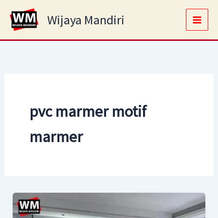
Skip
Main
Wijaya Mandiri
to
Men
content
pvc marmer motif
marmer