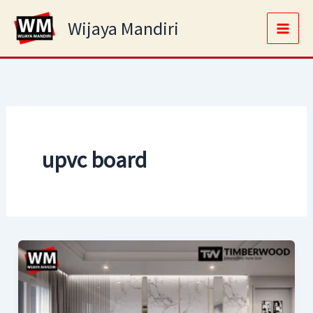
Skip
Main
Wijaya Mandiri
to
Men
content
upvc board