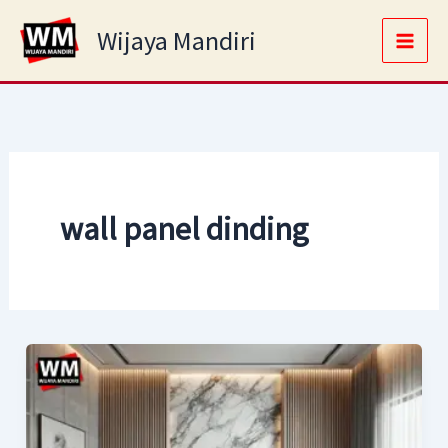
Skip
Main
Wijaya Mandiri
to
Men
content
wall panel dinding