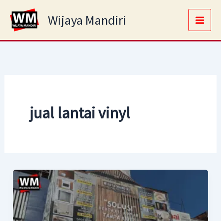
Skip
Main
Wijaya Mandiri
to
Men
content
jual lantai vinyl