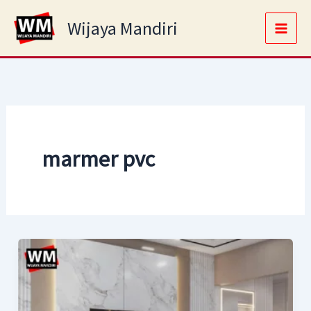
Skip
Main
Wijaya Mandiri
to
Men
content
marmer pvc