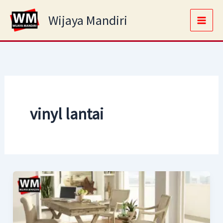
Skip
Main
Wijaya Mandiri
to
Men
content
vinyl lantai